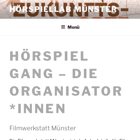
Zum
HÖRSPIELLAB MÜNSTER
Inhalt
springen
Menü
HÖRSPIEL
GANG – DIE
ORGANISATOR
*INNEN
Filmwerkstatt Münster