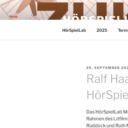
Zum
Inhalt
HÖRSPIEL
springen
HörSpielLab
2025
Term
VERÖFFENTLICHT
29. SEPTEMBER 20
AM
Ralf Ha
HörSpie
Das HörSpielLab Mün
Rahmen des Litfilms
Ruddock und Ruth M