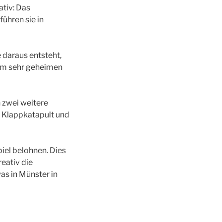
ativ: Das
ühren sie in
e daraus entsteht,
nem sehr geheimen
 zwei weitere
l Klappkatapult und
iel belohnen. Dies
reativ die
was in Münster in