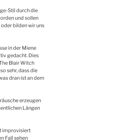
e-Stil durch die
orden und sollen
 oder bilden wir uns
se in der Miene
tiv gedacht. Dies
The Blair Witch
so sehr, dass die
was dran ist an dem
Geräusche erzeugen
gentlichen Längen
t improvisiert
en Fall sehen