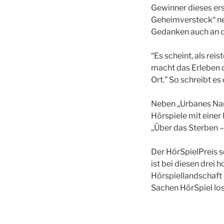
Gewinner dieses ers
Geheimversteck“ ne
Gedanken auch an d
“Es scheint, als rei
macht das Erleben d
Ort.” So schreibt es
Neben „Urbanes Nar
Hörspiele mit eine
„Über das Sterben 
Der HörSpielPreis 
ist bei diesen drei 
Hörspiellandschaft i
Sachen HörSpiel los 