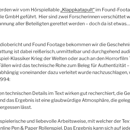
rden wir vom Hörspiellable
„Klappkatapult“
im Found-Footag
le GmbH geführt. Hier sind zwei Forscherinnen verschüttet w
nnung aller Beteiligten gerettet werden – doch da ist etwas…
adiobericht und Found Footage bekommen wir die Geschehnis
tattung ist dabei reißerisch, unmittelbar und durchgehend audi
spiel-Klassiker Krieg der Welten oder auch an den Horrorfilm 
Fällen wird das technische Rohe zum Beleg für Authentizität – 
abhängig voneinander dazu verleitet wurde nachzuschlagen, 
1994:
elen technischen Details im Text wirken gut recherchiert, die 
nd das Ergebnis ist eine glaubwürdige Atmosphäre, die gele
ergessen lässt.
spielerische und liebevolle Arbeitsweise, mit welcher der Tex
online Pen & Paper Rollenspiel. Das Ergebnis kann sich auf jed