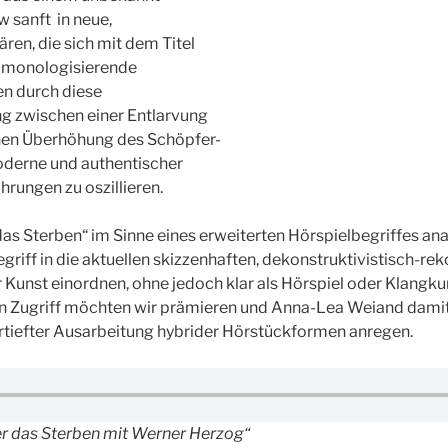
w sanft in neue,
en, die sich mit dem Titel
 monologisierende
n durch diese
ng zwischen einer Entlarvung
hen Überhöhung des Schöpfer-
derne und authentischer
hrungen zu oszillieren.
 das Sterben“ im Sinne eines erweiterten Hörspielbegriffes a
griff in die aktuellen skizzenhaften, dekonstruktivistisch-re
 Kunst einordnen, ohne jedoch klar als Hörspiel oder Klangk
en Zugriff möchten wir prämieren und Anna-Lea Weiand damit
rtiefter Ausarbeitung hybrider Hörstückformen anregen.
er das Sterben mit Werner Herzog“