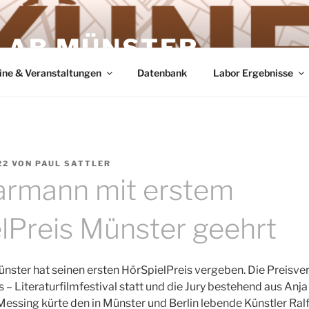
LAB MÜNSTER
ine & Veranstaltungen
Datenbank
Labor Ergebnisse
22
VON
PAUL SATTLER
armann mit erstem
lPreis Münster geehrt
ster hat seinen ersten HörSpielPreis vergeben. Die Preisver
 – Literaturfilmfestival statt und die Jury bestehend aus Anj
essing kürte den in Münster und Berlin lebende Künstler Ra