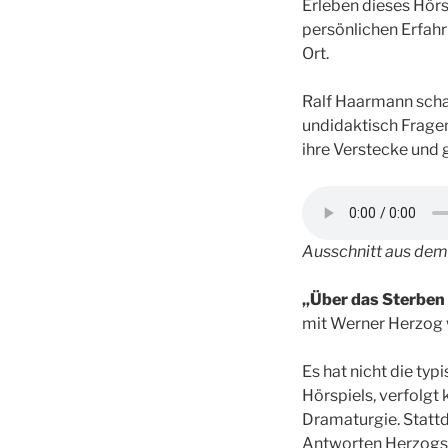
Erleben dieses Hörs
persönlichen Erfah
Ort.
Ralf Haarmann scha
undidaktisch Fragen
ihre Verstecke und
Ausschnitt aus dem
„Über das Sterben
mit Werner Herzog 
Es hat nicht die ty
Hörspiels, verfolgt 
Dramaturgie. Statt
Antworten Herzogs