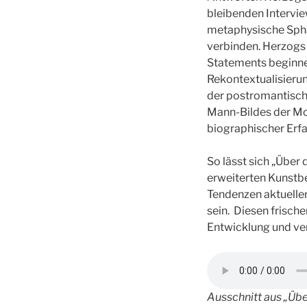
bleibenden Intervie
metaphysische Sphär
verbinden. Herzogs
Statements beginne
Rekontextualisieru
der postromantisc
Mann-Bildes der Mo
biographischer Erfa
So lässt sich „Über
erweiterten Kunstbe
Tendenzen aktueller
sein. Diesen frisch
Entwicklung und ve
Ausschnitt aus „Üb