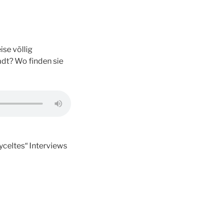
se völlig
adt? Wo finden sie
celtes“ Interviews