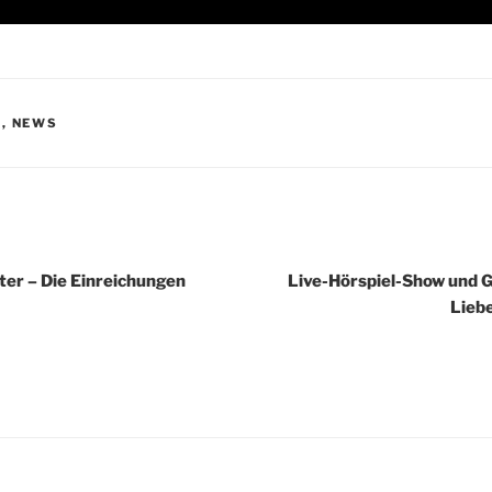
S
,
NEWS
igation
er – Die Einreichungen
Live-Hörspiel-Show und G
Lieb