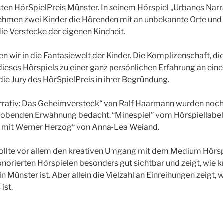
ten HörSpielPreis Münster. In seinem Hörspiel „Urbanes Narr
hmen zwei Kinder die Hörenden mit an unbekannte Orte und f
ie Verstecke der eigenen Kindheit.
sten wir in die Fantasiewelt der Kinder. Die Komplizenschaft, di
ieses Hörspiels zu einer ganz persönlichen Erfahrung an ei
 die Jury des HörSpielPreis in ihrer Begründung.
rativ: Das Geheimversteck“ von Ralf Haarmann wurden noch
r lobenden Erwähnung bedacht. “Minespiel” vom Hörspiellabe
– mit Werner Herzog“ von Anna-Lea Weiand.
sollte vor allem den kreativen Umgang mit dem Medium Hörsp
honorierten Hörspielen besonders gut sichtbar und zeigt, wie k
n Münster ist. Aber allein die Vielzahl an Einreihungen zeigt, 
ist.