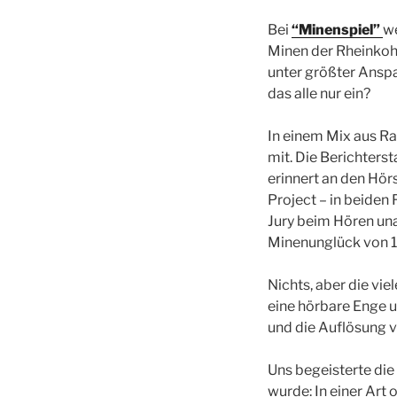
Bei
“Minenspiel”
we
Minen der Rheinkoh
unter größter Anspa
das alle nur ein?
In einem Mix aus R
mit. Die Berichters
erinnert an den Hör
Project – in beiden 
Jury beim Hören un
Minenunglück von 
Nichts, aber die vi
eine hörbare Enge u
und die Auflösung v
Uns begeisterte die 
wurde: In einer Art 