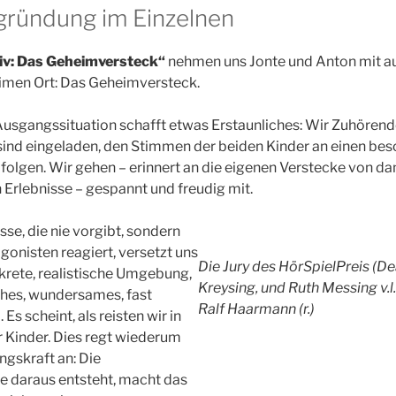
gründung im Einzelnen
iv: Das Geheimversteck“
nehmen uns Jonte und Anton mit a
eimen Ort: Das Geheimversteck.
 Ausgangssituation schafft etwas Erstaunliches: Wir Zuhören
ind eingeladen, den Stimmen der beiden Kinder an einen bes
folgen. Wir gehen – erinnert an die eigenen Verstecke von d
Erlebnisse – gespannt und freudig mit.
sse, die nie vorgibt, sondern
gonisten reagiert, versetzt uns
Die Jury des HörSpielPreis (D
nkrete, realistische Umgebung,
Kreysing, und Ruth Messing v.l.n
sches, wundersames, fast
Ralf Haarmann (r.)
Es scheint, als reisten wir in
r Kinder. Dies regt wiederum
ngskraft an: Die
e daraus entsteht, macht das