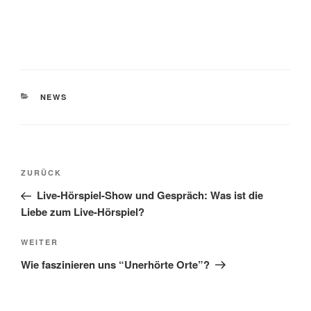
KATEGORIEN
NEWS
Beitragsnavigation
Vorheriger
ZURÜCK
Beitrag
Live-Hörspiel-Show und Gespräch: Was ist die
Liebe zum Live-Hörspiel?
Nächster
WEITER
Beitrag
Wie faszinieren uns “Unerhörte Orte”?