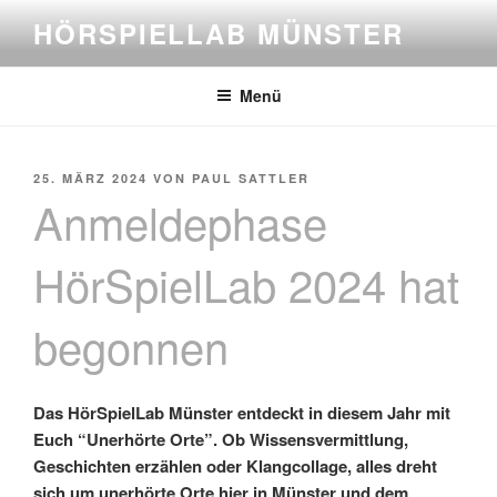
Zum
HÖRSPIELLAB MÜNSTER
Inhalt
springen
Menü
VERÖFFENTLICHT
25. MÄRZ 2024
VON
PAUL SATTLER
AM
Anmeldephase
HörSpielLab 2024 hat
begonnen
Das HörSpielLab Münster entdeckt in diesem Jahr mit
Euch “Unerhörte Orte”. Ob Wissensvermittlung,
Geschichten erzählen oder Klangcollage, alles dreht
sich um unerhörte Orte hier in Münster und dem