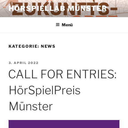
Zum
HÖRSPIELLAB MÜNSTER
Inhalt
springen
Menü
KATEGORIE:
NEWS
VERÖFFENTLICHT
3. APRIL 2022
AM
CALL FOR ENTRIES:
HörSpielPreis
Münster