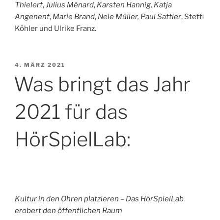
Thielert
,
Julius Ménard
,
Karsten Hannig, Katja
Angenent
,
Marie Brand
,
Nele Müller,
Paul Sattler
, Steffi
Köhler und Ulrike Franz.
VERÖFFENTLICHT
4. MÄRZ 2021
AM
Was bringt das Jahr
2021 für das
HörSpielLab:
Kultur in den Ohren platzieren – Das HörSpielLab
erobert den öffentlichen Raum