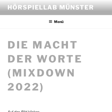
Zum
HÖRSPIELLAB MÜNSTER
Inhalt
springen
Menü
DIE MACHT
DER WORTE
(MIXDOWN
2022)
Auf das Bild klicken