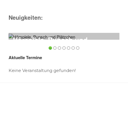
Neuigkeiten:
Hörspiele, Punsch und
Plätzchen
Aktuelle Termine
Keine Veranstaltung gefunden!
HIER FINDEST DU UNS
cuba-cultur
Achtermannstraße 10-12
48143 Münster