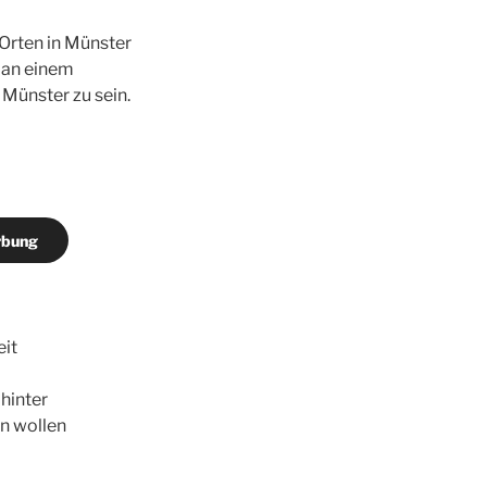
Orten in Münster
m an einem
 Münster zu sein.
rbung
eit
ahinter
en wollen