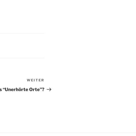
WEITER
Nächster
Beitrag
ns “Unerhörte Orte”?