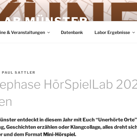
LAB MÜNSTER
ine & Veranstaltungen
Datenbank
Labor Ergebnisse
N
PAUL SATTLER
ephase HörSpielLab 202
en
nster entdeckt in diesem Jahr mit Euch “Unerhörte Orte”
, Geschichten erzählen oder Klangcollage, alles dreht si
ter und dem Format
Mini-Hörspiel
.