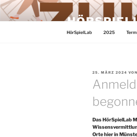
Zum
Inhalt
HÖRSPIEL
springen
HörSpielLab
2025
Term
VERÖFFENTLICHT
25. MÄRZ 2024
VO
AM
Anmeld
begonn
Das HörSpielLab Mü
Wissensvermittlung
Orte hier in Müns