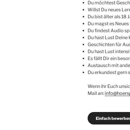
Du möchtest Geschi
Willst Du neues Le
Du bist älter als 18 
Du magst es Neues 
Du findest Audio s
Du hast Lust Deine 
Geschichten für Aud
Du hast Lust inten
Es fällt Dir ein beso
Austausch mit ande
Du erkundest gern 
Wenn ihr Euch unsic
Mail an:
info@hoers
Einfach bewerb