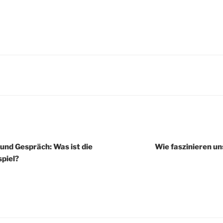
igation
und Gespräch: Was ist die
Wie faszinieren u
piel?