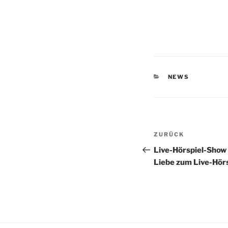
KATEGORIEN
NEWS
Beitragsnav
Vorheriger
ZURÜCK
Beitrag
Live-Hörspiel-Show 
Liebe zum Live-Hörs