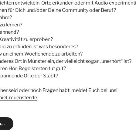
chten entwickeln, Orte erkunden oder mit Audio experiment
rnen für Dich und/oder Deine Community oder Beruf?
Jahre?
zu lernen?
pannend?
Kreativität zu erproben?
io zu erfinden ist was besonderes?
siv an einem Wochenende zu arbeiten?
nderes Ort in Münster ein, der vielleicht sogar „unerhört“ ist?
ren Hör-Begeisterten tut gut?
spannende Orte der Stadt?
her seid oder noch Fragen habt, meldet Euch bei uns!
piel-muenster.de
en…