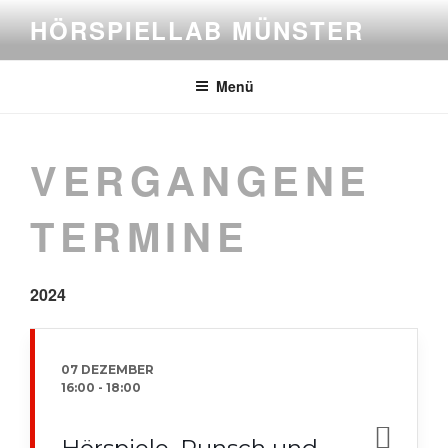
Zum
HÖRSPIELLAB MÜNSTER
Inhalt
springen
Menü
VERGANGENE
TERMINE
2024
07 DEZEMBER
16:00
-
18:00
Hörspiele, Punsch und