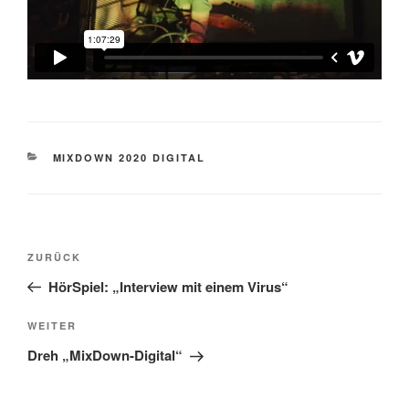
KATEGORIEN
MIXDOWN 2020 DIGITAL
Beitragsnavigation
Vorheriger
ZURÜCK
Beitrag
HörSpiel: „Interview mit einem Virus“
Nächster
WEITER
Beitrag
Dreh „MixDown-Digital“