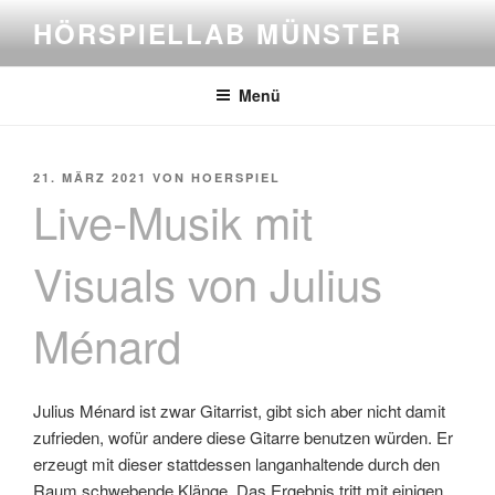
Zum
HÖRSPIELLAB MÜNSTER
Inhalt
springen
Menü
VERÖFFENTLICHT
21. MÄRZ 2021
VON
HOERSPIEL
AM
Live-Musik mit
Visuals von Julius
Ménard
Julius Ménard ist zwar Gitarrist, gibt sich aber nicht damit
zufrieden, wofür andere diese Gitarre benutzen würden. Er
erzeugt mit dieser stattdessen langanhaltende durch den
Raum schwebende Klänge. Das Ergebnis tritt mit einigen