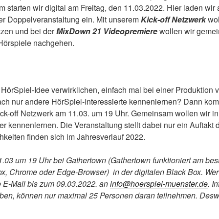
 starten wir digital am Freitag, den 11.03.2022. Hier laden wir 
ner Doppelveranstaltung ein. Mit unserem
Kick-off Netzwerk
wol
tzen und bei der
MixDown 21 Videopremiere
wollen wir gemei
 Hörspiele nachgehen.
e HörSpiel-Idee verwirklichen, einfach mal bei einer Produktion
fach nur andere HörSpiel-Interessierte kennenlernen? Dann ko
ick-off Netzwerk am 11.03. um 19 Uhr. Gemeinsam wollen wir i
kennenlernen. Die Veranstaltung stellt dabei nur ein Auftakt d
keiten finden sich im Jahresverlauf 2022.
11.03 um 19 Uhr bei Gathertown (Gathertown funktioniert am be
ox, Chrome oder Edge-Browser) in der digitalen Black Box. Wer
ne E-Mail bis zum 09.03.2022. an
info@hoerspiel-muenster.de
. I
leiben, können nur maximal 25 Personen daran teilnehmen. Desw