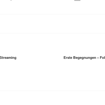
gation
Streaming
Erste Begegnungen – Folg