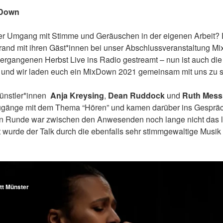
xDown
er Umgang mit Stimme und Geräuschen in der eigenen Arbeit?
rand mit ihren Gäst*innen bei unser Abschlussveranstaltung M
rgangenen Herbst Live ins Radio gestreamt – nun ist auch di
tig und wir laden euch ein MixDown 2021 gemeinsam mit uns zu
Künstler*innen
Anja Kreysing
,
Dean Ruddock
und
Ruth Messi
ugänge mit dem Thema “Hören” und kamen darüber ins Gespräc
en Runde war zwischen den Anwesenden noch lange nicht das l
 wurde der Talk durch die ebenfalls sehr stimmgewaltige Musik