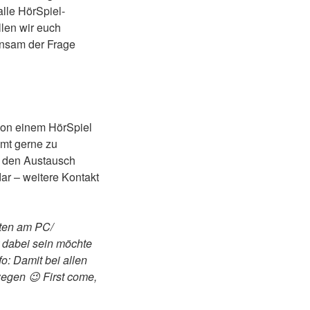
alle HörSpiel-
len wir euch
nsam der Frage
 von einem HörSpiel
mmt gerne zu
n den Austausch
ar – weitere Kontakt
sten am PC/
 dabei sein möchte
nfo: Damit bei allen
egen 😉 First come,