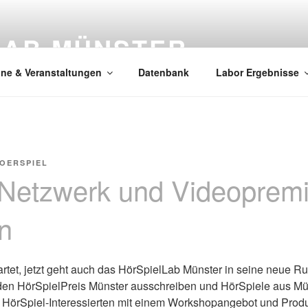
LAB MÜNSTER
ine & Veranstaltungen
Datenbank
Labor Ergebnisse
OERSPIEL
f Netzwerk und Videoprem
n
tartet, jetzt geht auch das HörSpielLab Münster in seine neue R
 den HörSpielPreis Münster ausschreiben und HörSpiele aus Mü
r HörSpiel-Interessierten mit einem Workshopangebot und Prod