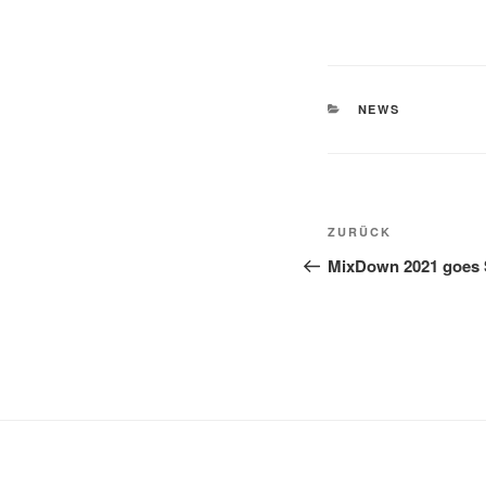
KATEGORIEN
NEWS
Beitragsnavi
Vorheriger
ZURÜCK
Beitrag
MixDown 2021 goes 