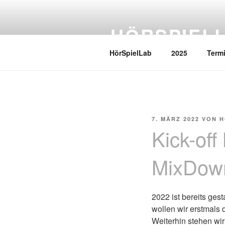
Zum
Inhalt
HÖRSPIEL
springen
HörSpielLab
2025
Term
VERÖFFENTLICHT
7. MÄRZ 2022
VON
H
AM
Kick-of
MixDow
2022 ist bereits ges
wollen wir erstmals
Weiterhin stehen wi