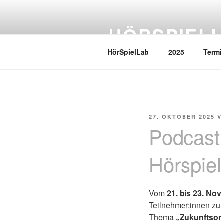
Zum
Inhalt
HÖRSPIEL
springen
HörSpielLab
2025
Term
VERÖFFENTLICHT
27. OKTOBER 2025
AM
Podcast
Hörspie
Vom
21. bis 23. N
Teilnehmer:innen z
Thema
„Zukunftso