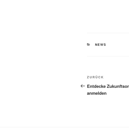
KATEGORIEN
NEWS
Beitragsnavi
Vorheriger
ZURÜCK
Beitrag
Entdecke Zukunftsor
anmelden