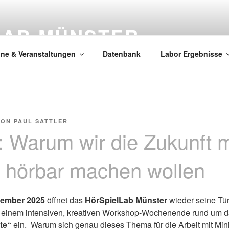
LAB MÜNSTER
ine & Veranstaltungen
Datenbank
Labor Ergebnisse
VON
PAUL SATTLER
: Warum wir die Zukunft 
l hörbar machen wollen
ovember 2025
öffnet das
HörSpielLab Münster
wieder seine Tür
u einem intensiven, kreativen Workshop-Wochenende rund um 
rte“
ein. Warum sich genau dieses Thema für die Arbeit mit Min